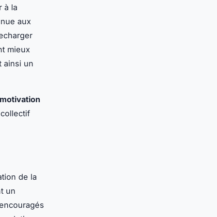
 à la
enue aux
recharger
nt mieux
 ainsi un
motivation
ollectif
tion de la
t un
t encouragés