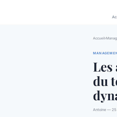
Ac
Accueil
›
Manag
MANAGEME
Les
du 
dyna
Antoine — 25