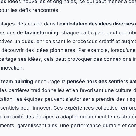
des idées nouvelles et originales, ce qui peut mener à de
pour les défis rencontrés.
tages clés réside dans l’
exploitation des idées diverses 
essions de
brainstorming
, chaque participant peut contri
tives uniques, enrichissant le processus créatif et augm
découvrir des idées pionnières. Par exemple, lorsqu’un
 partage ses idées, cela peut provoquer des connexions 
innovation.
e
team building
encourage la
pensée hors des sentiers ba
es barrières traditionnelles et en favorisant une culture 
tation, les équipes peuvent s’autoriser à prendre des ris
ssentiels pour innover. Ces expériences collective renfor
a capacité des équipes à adapter rapidement leurs straté
ents, garantissant ainsi une performance durable et com