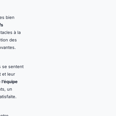
es bien
fs
tacles à la
tion des
ovantes.
s se sentent
 et leur
 l’équipe
ts, un
isfaite.
entre