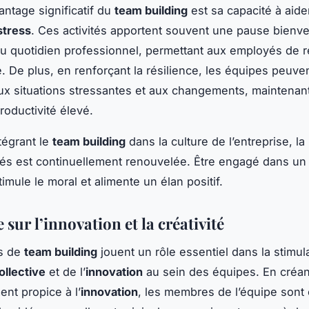
antage significatif du
team building
est sa capacité à aider
stress
. Ces activités apportent souvent une pause bienv
u quotidien professionnel, permettant aux employés de 
e. De plus, en renforçant la résilience, les équipes peuve
aux situations stressantes et aux changements, maintenant
roductivité élevé.
tégrant le
team building
dans la culture de l’entreprise, la
s est continuellement renouvelée. Être engagé dans un c
stimule le moral et alimente un élan positif.
 sur l’innovation et la créativité
és de
team building
jouent un rôle essentiel dans la stimula
ollective
et de l’
innovation
au sein des équipes. En créan
nt propice à l’
innovation
, les membres de l’équipe son