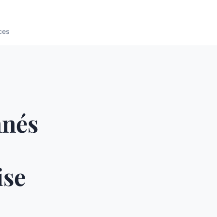
ces
nnés
ise