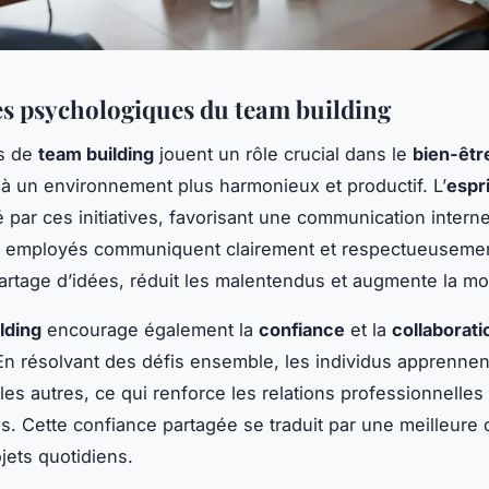
s psychologiques du team building
és de
team building
jouent un rôle crucial dans le
bien-être
 à un environnement plus harmonieux et productif. L’
espr
é par ces initiatives, favorisant une communication intern
s employés communiquent clairement et respectueusemen
partage d’idées, réduit les malentendus et augmente la mot
lding
encourage également la
confiance
et la
collaborati
En résolvant des défis ensemble, les individus apprenne
les autres, ce qui renforce les relations professionnelles 
s. Cette confiance partagée se traduit par une meilleure
jets quotidiens.