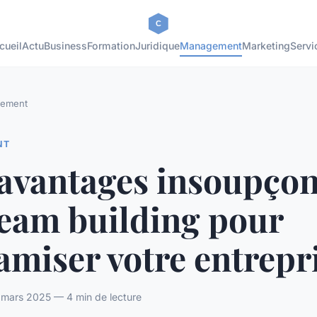
cueil
Actu
Business
Formation
Juridique
Management
Marketing
Servi
ement
NT
 avantages insoupço
team building pour
miser votre entrepr
 mars 2025 — 4 min de lecture