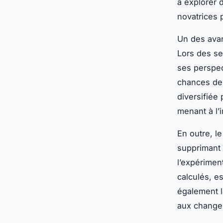
à explorer 
novatrices 
Un des avan
Lors des s
ses perspec
chances de 
diversifiée
menant à l’
En outre, l
supprimant l
l’expérimen
calculés, e
également l
aux changem