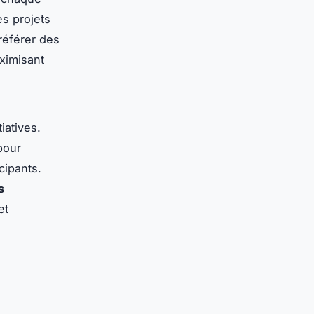
es projets
référer des
ximisant
iatives.
pour
cipants.
s
et