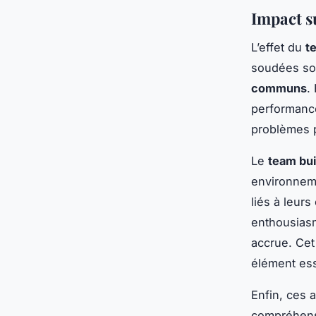
Impact s
L’effet du
t
soudées so
communs
.
performance
problèmes p
Le
team bui
environneme
liés à leurs
enthousiasm
accrue. Cet
élément ess
Enfin, ces a
compréhensi