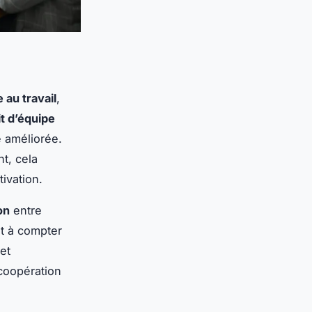
 au travail
,
it d’équipe
e améliorée.
t, cela
ivation.
on
entre
nt à compter
et
 coopération