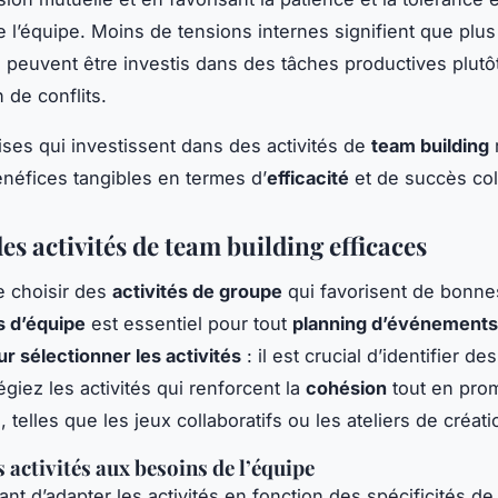
l’équipe. Moins de tensions internes signifient que plu
e peuvent être investis dans des tâches productives plut
n de conflits.
ises qui investissent dans des activités de
team building
énéfices tangibles en termes d’
efficacité
et de succès coll
es activités de team building efficaces
e choisir des
activités de groupe
qui favorisent de bonne
 d’équipe
est essentiel pour tout
planning d’événements
ur sélectionner les activités
: il est crucial d’identifier de
ilégiez les activités qui renforcent la
cohésion
tout en pro
 telles que les jeux collaboratifs ou les ateliers de créati
 activités aux besoins de l’équipe
tant d’adapter les activités en fonction des spécificités d