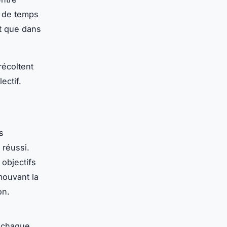
s de temps
ôt que dans
récoltent
ectif.
s
réussi.
s objectifs
mouvant la
on.
e chaque