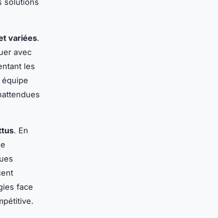
s solutions
et variées
.
buer avec
entant les
e équipe
inattendues
ttus
. En
de
ques
cent
gies face
pétitive.