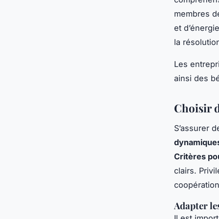
membres de 
et d’énergi
la résolutio
Les entrepr
ainsi des b
Choisir d
S’assurer d
dynamiques
Critères po
clairs. Priv
coopération,
Adapter les
Il est impor