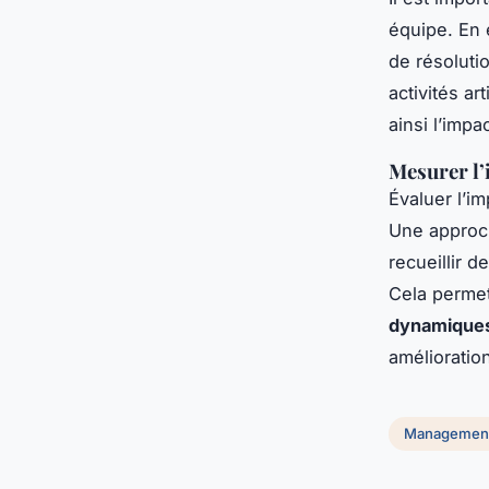
équipe. En 
de résoluti
activités ar
ainsi l’impa
Mesurer l’
Évaluer l’im
Une approch
recueillir d
Cela permet
dynamiques
amélioration
Managemen