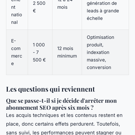
2 500
génération de
nt
mois
€
leads à grande
natio
échelle
nal
Optimisation
E-
1 000
produit,
com
12 mois
- 7
indexation
merc
minimum
500 €
massive,
e
conversion
Les questions qui reviennent
Que se passe-t-il si je décide d'arrêter mon
abonnement SEO après six mois ?
Les acquis techniques et les contenus restent en
place, donc certains effets perdurent. Toutefois,
sans suivi, les performances peuvent stagner ou