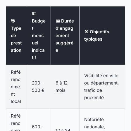
💶
🎯
Budge
📅 Durée
Type
t
d'engag
🎯 Objectifs
de
mens
ement
typiques
prest
uel
suggéré
ation
indica
e
tif
Réfé
Visibilité en ville
renc
200 -
6 à 12
ou département,
eme
500 €
mois
trafic de
nt
proximité
local
Réfé
Notoriété
renc
600 -
nationale,
eme
12 à 24