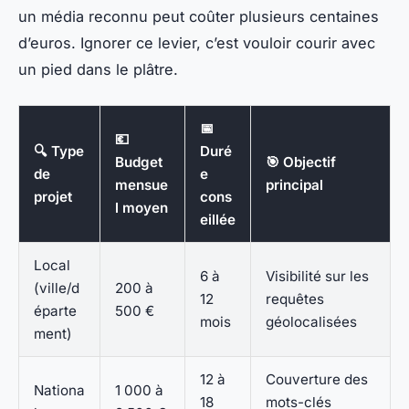
un média reconnu peut coûter plusieurs centaines
d’euros. Ignorer ce levier, c’est vouloir courir avec
un pied dans le plâtre.
📅
💶
🔍 Type
Duré
Budget
🎯 Objectif
de
e
mensue
principal
projet
cons
l moyen
eillée
Local
6 à
Visibilité sur les
(ville/d
200 à
12
requêtes
éparte
500 €
mois
géolocalisées
ment)
12 à
Couverture des
Nationa
1 000 à
18
mots-clés